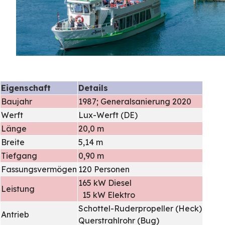
Eigenschaft
Details
Baujahr
1987; Generalsanierung 2020
Werft
Lux-Werft (DE)
Länge
20,0 m
Breite
5,14 m
Tiefgang
0,90 m
Fassungsvermögen
120 Personen
165 kW Diesel
Leistung
15 kW Elektro
Schottel-Ruderpropeller (Heck)
Antrieb
Querstrahlrohr (Bug)