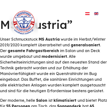
TICKETS
MS „Austria”
Unser Schmuckstück
MS Austria
wurde im Herbst/Winter
2019/2020 komplett überarbeitet und
generalsaniert
.
Der
gesamte Fahrgastbereich
im Salon und an Deck
wurde umgebaut und
modernisiert
. Alle
Sicherheitseinrichtungen sind auf den neuesten Stand der
Technik gebracht worden und zur Erhöhung der
Manövrierfähigkeit wurde ein Querstrahlrohr im Bug
eingebaut. Das Buffet, die sanitären Einrichtungen und
alle elektrischen Anlagen wurden komplett ausgetauscht
und sind für die heutigen Erfordernisse bestens gerüstet.
Der moderne, helle
Salon
ist
klimatisiert
und bietet Platz
für
55 Personen
am Tisch, das
Sonnendeck
hat
65