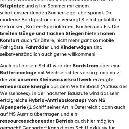
Sitzplätze
und ist im Sommer mit einem
schattenspendenden Sonnensegel überspannt. Die
moderne Bordgastronomie versorgt Sie mit gekühlten
Getränken, Kaffee-Spezialitäten, Kuchen und Eis. Die
breiten Gänge und flachen Stiegen
bieten
hohen
Komfort
auch für ältere, nicht mehr ganz so mobile
Fahrgäste.
Fahrräder
und
Kinderwägen
sind
selbstverständlich auch gerne willkommen!
Auch auf diesem Schiff wird der
Bordstrom
über eine
Batterieanlage
mit Wechselrichter versorgt und nutzt
die von
unserem Kleinwasserkraftwerk
erzeugte
erneuerbare Energie
aus dem Weißenbach (Abfluss des
Weissensees). In der nächsten Baustufe wird das sehr
erfolgreiche
Hybrid-Antriebskonzept von MS
Alpenperle
(1. Schiff seiner Art in Österreich!) dann auch
auf MS Austria übertragen und ein
ressourcenschonender Betrieb
auch hier möglich
gemacht! Gechartert kann dieses Schiff exklusiv für