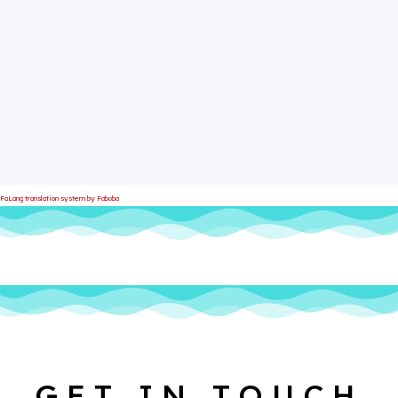
FaLang translation system by Faboba
GET IN TOUCH